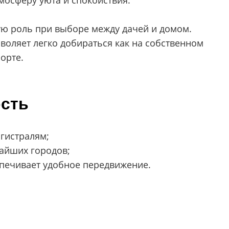
мосферу уюта и спокойствия.
ую роль при выборе между дачей и домом.
зволяет легко добираться как на собственном
орте.
ость
гистралям;
айших городов;
спечивает удобное передвижение.